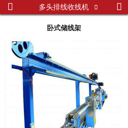


多头排线收线机
网站首页

关于我们
卧式储线架
产品展示
新闻资讯
相关知识
合作客户
成功案例
联系我们